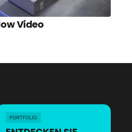
low Video
PORTFOLIO
ENTDECKEN SIE