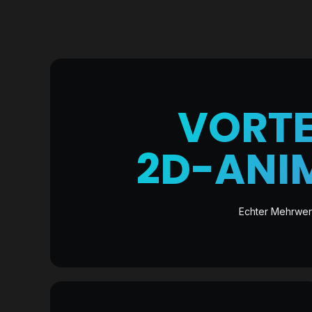
VORTE
2D-ANI
Echter Mehrwer